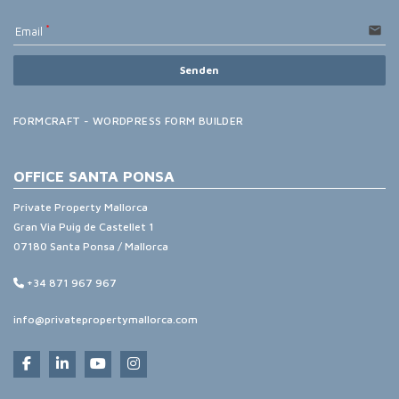
email
Email
Senden
FORMCRAFT - WORDPRESS FORM BUILDER
OFFICE SANTA PONSA
Private Property Mallorca
Gran Via Puig de Castellet 1
07180 Santa Ponsa / Mallorca
+34 871 967 967
info@privatepropertymallorca.com