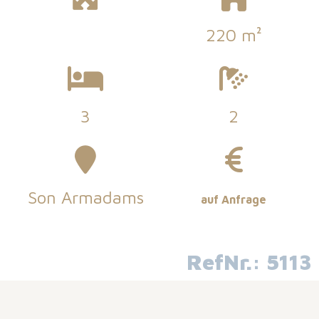
220 m²
3
2
Son Armadams
auf Anfrage
RefNr.: 5113