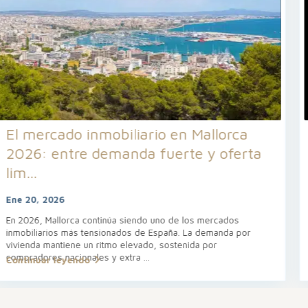
Sant Sebastià 2026: la gran fiesta de
invierno en Palma, Mallorca
Ene 08, 2026
Cada enero, Palma de Mallorca se transforma. Sus plazas y
calles se llenan de música, fuego, danza y tradición para rendir
homenaje a Sant Sebastià (San Sebastián), patrón de la ciudad.
En 2
...
Continuar leyendo