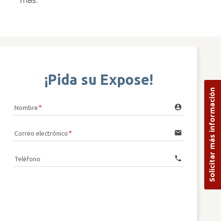
¡Pida su Expose!
Solicitar más información
account_circle
Nombre
email
Correo electrónico
call
Teléfono