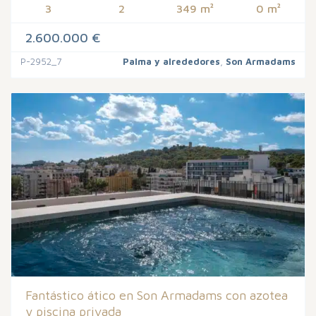
3
2
349 m²
0 m²
2.600.000 €
P-2952_7
Palma y alrededores
,
Son Armadams
Fantástico ático en Son Armadams con azotea
y piscina privada