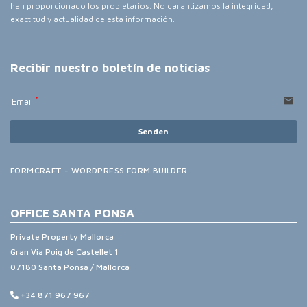
han proporcionado los propietarios. No garantizamos la integridad,
exactitud y actualidad de esta información.
Recibir nuestro boletín de noticias
email
Email
Senden
FORMCRAFT - WORDPRESS FORM BUILDER
OFFICE SANTA PONSA
Private Property Mallorca
Gran Via Puig de Castellet 1
07180 Santa Ponsa / Mallorca
+34 871 967 967