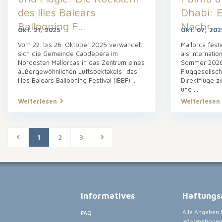
des Illes Balears
Dhabi: E
Ballooning F...
Nachr...
Okt. 21, 2025
Okt. 07, 202
Vom 22. bis 26. Oktober 2025 verwandelt
Mallorca festi
sich die Gemeinde Capdepera im
als internati
Nordosten Mallorcas in das Zentrum eines
Sommer 2026 
außergewöhnlichen Luftspektakels: das
Fluggesellsch
Illes Balears Ballooning Festival (IBBF)
...
Direktflüge z
und
...
Weiterlesen
Weiterlesen
1
2
3
Informatives
Haftungs
Alle Angaben b
FAQ
Informationen