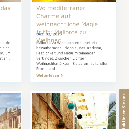
 das
Wo mediterraner
Charme auf
weihnachtliche Magie
trifft: Mallorca zu
Dez. 02, 2025
Weihnac...
lma de
Mallorca zu Weihnachten bietet ein
n sich
bezauberndes Erlebnis, das Tradition,
ion, um
Festlichkeit und Natur miteinander
tian),
verbindet. Zwischen Lichtern,
Weihnachtsmärkten, Eislaufen, kulturellem
Erbe, Land
...
Weiterlesen
Kontaktieren Sie uns