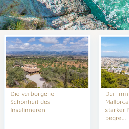
Die verborgene
Der Imm
Schönheit des
Mallorc
Inselinneren
starker
begre...