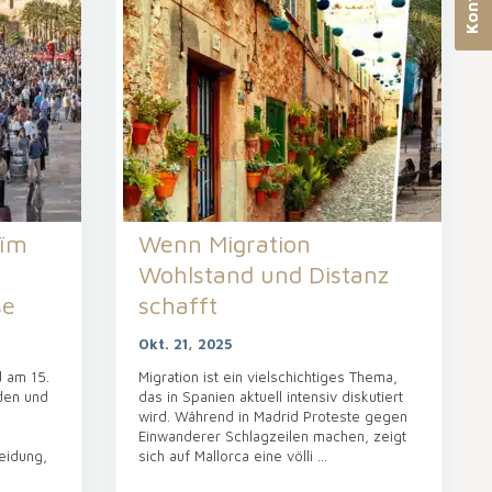
aïm
Wenn Migration
Wohlstand und Distanz
se
schafft
Okt. 21, 2025
d am 15.
Migration ist ein vielschichtiges Thema,
den und
das in Spanien aktuell intensiv diskutiert
wird. Während in Madrid Proteste gegen
Einwanderer Schlagzeilen machen, zeigt
eidung,
sich auf Mallorca eine völli
...