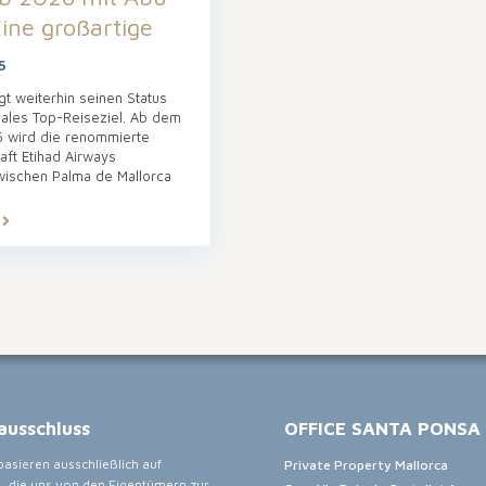
ine großartige
5
gt weiterhin seinen Status
onales Top-Reiseziel. Ab dem
wird die renommierte
aft Etihad Airways
wischen Palma de Mallorca
ausschluss
OFFICE SANTA PONSA
asieren ausschließlich auf
Private Property Mallorca
, die uns von den Eigentümern zur