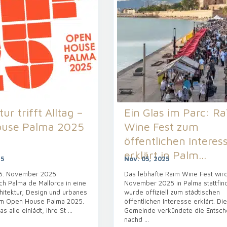
ur trifft Alltag –
Ein Glas im Parc: R
use Palma 2025
Wine Fest zum
öffentlichen Interes
erklärt in Palm...
25
Nov. 05, 2025
16. November 2025
Das lebhafte Raïm Wine Fest wir
ch Palma de Mallorca in eine
November 2025 in Palma stattfin
hitektur, Design und urbanes
wurde offiziell zum städtischen
m Open House Palma 2025.
öffentlichen Interesse erklärt. Die
as alle einlädt, ihre St
...
Gemeinde verkündete die Entsch
nachd
...