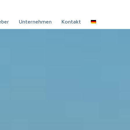
eber
Unternehmen
Kontakt