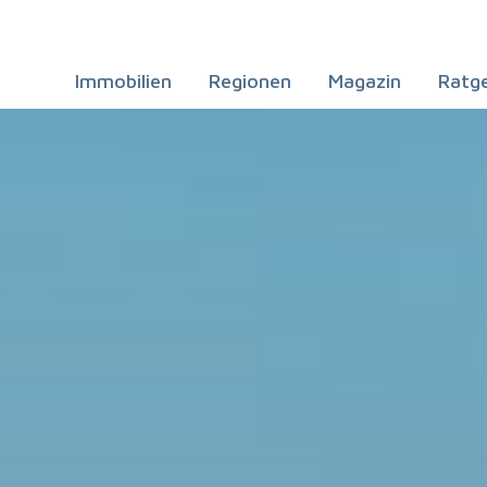
Immobilien
Regionen
Magazin
Ratg