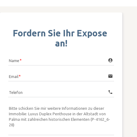
Fordern Sie Ihr Expose 
an!
account_circle
Name
email
Email
call
Telefon