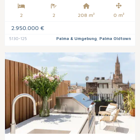
2
2
208 m²
0 m²
2.950.000 €
5130-125
Palma & Umgebung
,
Palma Oldtown