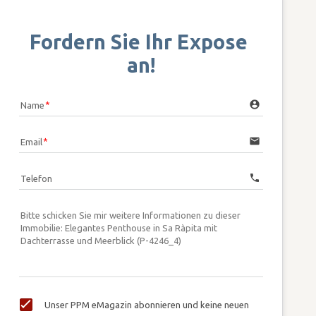
Fordern Sie Ihr Expose 
an!
account_circle
Name
email
Email
call
Telefon
Unser PPM eMagazin abonnieren und keine neuen