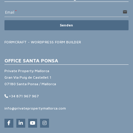
email
Email
Senden
FORMCRAFT - WORDPRESS FORM BUILDER
OFFICE SANTA PONSA
Private Property Mallorca
Gran Via Puig de Castellet 1
07180 Santa Ponsa / Mallorca
+34 871 967 967
info@privatepropertymallorca.com