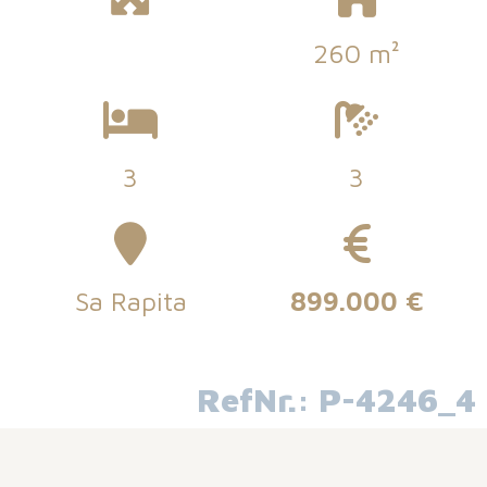
260 m²
3
3
Sa Rapita
899.000 €
RefNr.: P-4246_4