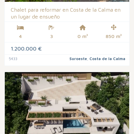
Chalet para reformar en Costa de la Calma en
un lugar de ensueño
4
3
0 m²
850 m²
1.200.000 €
5433
Suroeste
,
Costa de la Calma