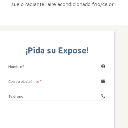
suelo radiante, aire acondicionado frío/calor
¡Pida su Expose!
account_circle
Nombre
email
Correo electrónico
call
Teléfono