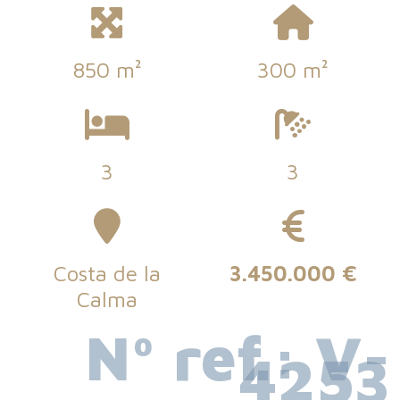
850 m²
300 m²
3
3
Costa de la
3.450.000 €
Calma
Nº ref.: V-
4253