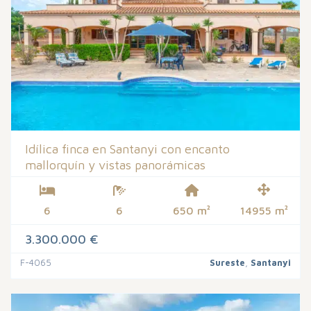
Idílica finca en Santanyi con encanto
mallorquín y vistas panorámicas
6
6
650 m²
14955 m²
3.300.000 €
F-4065
Sureste
,
Santanyi