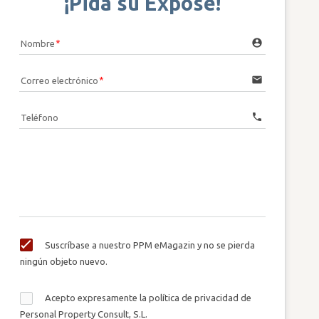
¡Pida su Expose!
account_circle
Nombre
email
Correo electrónico
call
Teléfono
Suscríbase a nuestro PPM eMagazin y no se pierda
ningún objeto nuevo.
Acepto expresamente la política de privacidad de
Personal Property Consult, S.L.