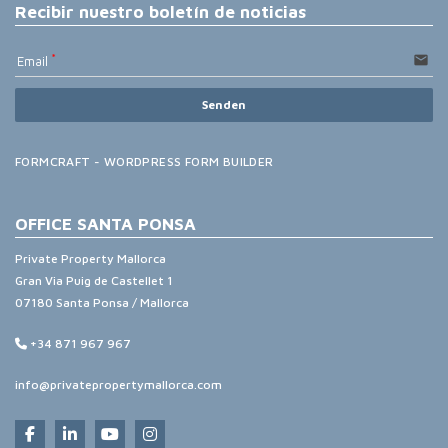
Recibir nuestro boletín de noticias
email
Email
Senden
FORMCRAFT - WORDPRESS FORM BUILDER
OFFICE SANTA PONSA
Private Property Mallorca
Gran Via Puig de Castellet 1
07180 Santa Ponsa / Mallorca
+34 871 967 967
info@privatepropertymallorca.com