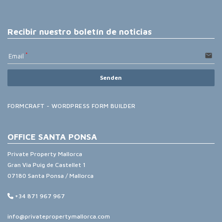
Recibir nuestro boletín de noticias
email
Email
Senden
FORMCRAFT - WORDPRESS FORM BUILDER
OFFICE SANTA PONSA
Private Property Mallorca
Gran Via Puig de Castellet 1
07180 Santa Ponsa / Mallorca
+34 871 967 967
info@privatepropertymallorca.com