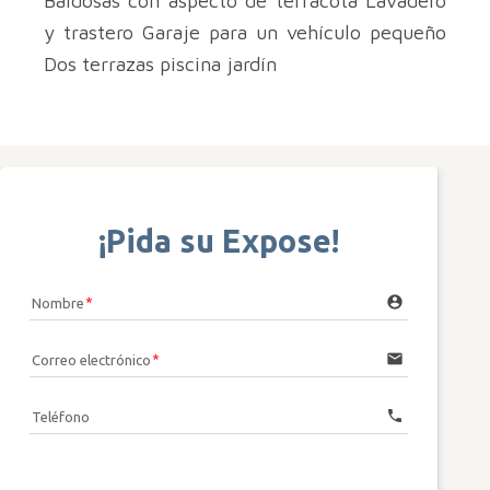
Baldosas con aspecto de terracota Lavadero
y trastero Garaje para un vehículo pequeño
Dos terrazas piscina jardín
¡Pida su Expose!
account_circle
Nombre
email
Correo electrónico
call
Teléfono