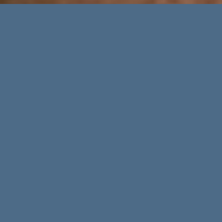
TABANA Grill &
Nightlife: donde las
delicias culinarias se
combinan con
entretenimiento en
vivo