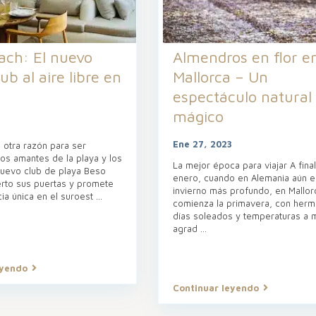
ach: El nuevo
Almendros en flor e
ub al aire libre en
Mallorca – Un
espectáculo natural
mágico
Ene 27, 2023
e otra razón para ser
os amantes de la playa y los
La mejor época para viajar A fina
 nuevo club de playa Beso
enero, cuando en Alemania aún e
rto sus puertas y promete
invierno más profundo, en Mallor
ia única en el suroest
...
comienza la primavera, con her
días soleados y temperaturas a
agrad
...
eyendo
Continuar leyendo