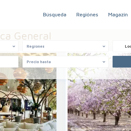
Búsqueda
Regiónes
Magazin
rca General
Regíones
Lo
Precio hasta