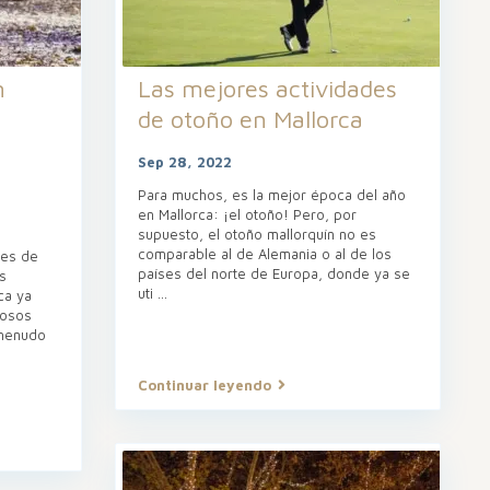
n
Las mejores actividades
de otoño en Mallorca
Sep 28, 2022
Para muchos, es la mejor época del año
en Mallorca: ¡el otoño! Pero, por
supuesto, el otoño mallorquín no es
comparable al de Alemania o al de los
les de
países del norte de Europa, donde ya se
s
uti
...
ca ya
mosos
 menudo
Continuar leyendo