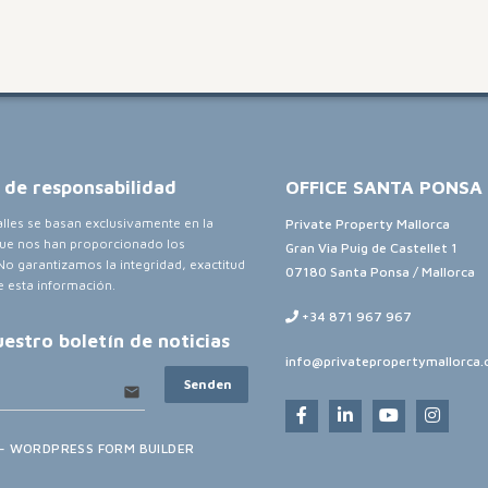
 de responsabilidad
OFFICE SANTA PONSA
alles se basan exclusivamente en la
Private Property Mallorca
ue nos han proporcionado los
Gran Via Puig de Castellet 1
No garantizamos la integridad, exactitud
07180 Santa Ponsa / Mallorca
e esta información.
+34 871 967 967
uestro boletín de noticias
info@privatepropertymallorca
Senden
email
- WORDPRESS FORM BUILDER