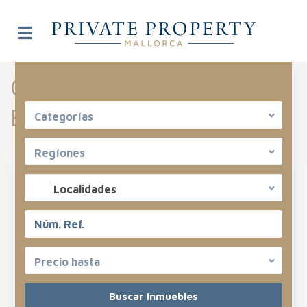
Categoría Archivos:
Búsqueda avanzada
Eventos
Categorías
Regíones
Localidades
Precio hasta