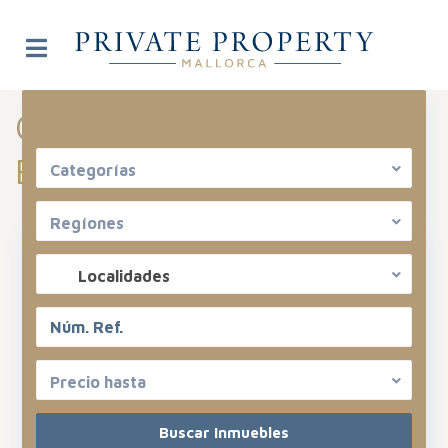
Categoría Archivos:
Búsqueda avanzada
Economía
Categorías
Regíones
Localidades
Precio hasta