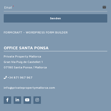
email
Email
Senden
FORMCRAFT - WORDPRESS FORM BUILDER
OFFICE SANTA PONSA
Private Property Mallorca
Gran Via Puig de Castellet 1
07180 Santa Ponsa / Mallorca
+34 871 967 967
info@privatepropertymallorca.com