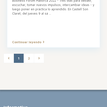
Business Forum Mallorca 2022 - Tres días para debatir,
escuchar, tomar nuevos impulsos, intercambiar ideas - y
luego poner en práctica lo aprendido. En Castell Son
Claret, del jueves 9 al sá
...
Continuar leyendo
1
2